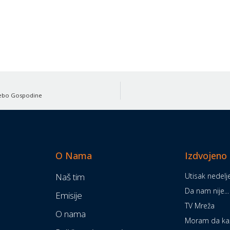
 nebo Gospodine
O Nama
Izdvojeno
Naš tim
Utisak nedelj
Da nam nije...
Emisije
TV Mreža
O nama
Moram da k