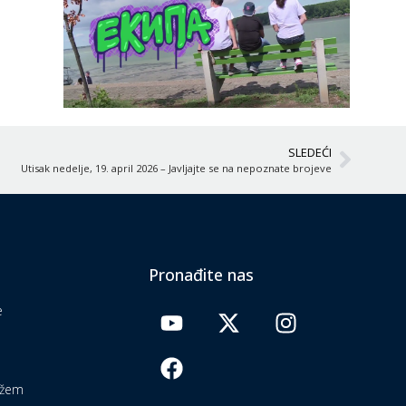
SLEDEĆI
Utisak nedelje, 19. april 2026 – Javljajte se na nepoznate brojeve
Pronađite nas
e
ažem