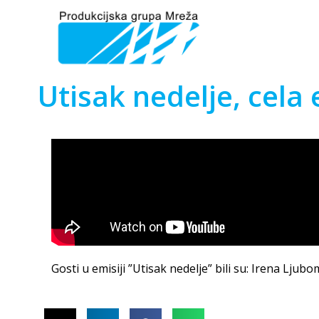
Utisak nedelje, cela 
Gosti u emisiji ”Utisak nedelje” bili su: Irena Ljubo