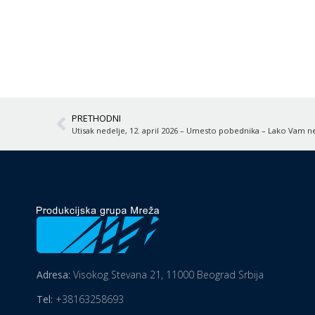
PRETHODNI
Utisak nedelje, 12. april 2026 – Umesto pobednika – Lako Vam
Adresa:
Visokog Stevana 21, 11000 Beograd Srbija
Tel:
+38163258693