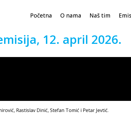
Početna
O nama
Naš tim
Emis
emisija, 12. april 2026.
mirović, Rastislav Dinić, Stefan Tomić i Petar Jevtić.