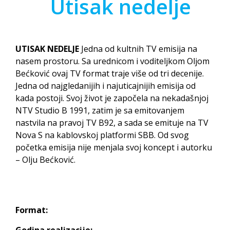
Utisak nedelje
UTISAK NEDELJE
Jedna od kultnih TV emisija na
nasem prostoru. Sa urednicom i voditeljkom Oljom
Bećković ovaj TV format traje više od tri decenije.
Jedna od najgledanijih i najuticajnijih emisija od
kada postoji. Svoj život je započela na nekadašnjoj
NTV Studio B 1991, zatim je sa emitovanjem
nastvila na pravoj TV B92, a sada se emituje na TV
Nova S na kablovskoj platformi SBB. Od svog
početka emisija nije menjala svoj koncept i autorku
– Olju Bećković.
Format:
Godina realizacije: