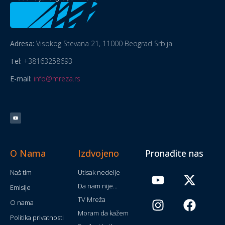
Adresa:
Visokog Stevana 21, 11000 Beograd Srbija
Tel:
+38163258693
E-mail:
info@mreza.rs
O Nama
Izdvojeno
Pronađite nas
Naš tim
Utisak nedelje
Da nam nije...
Emisije
TV Mreža
O nama
Moram da kažem
Politika privatnosti