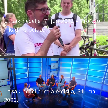
Utisak nedelje, 7. jun 2026 – Profesori
nikad ne odlaze
Utisak nedelje, cela emisija, 31. maj
2026.