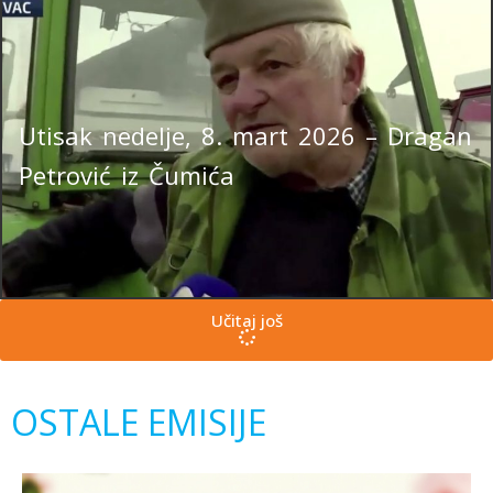
Utisak nedelje, 8. mart 2026 – Dragan
Petrović iz Čumića
Učitaj još
OSTALE EMISIJE